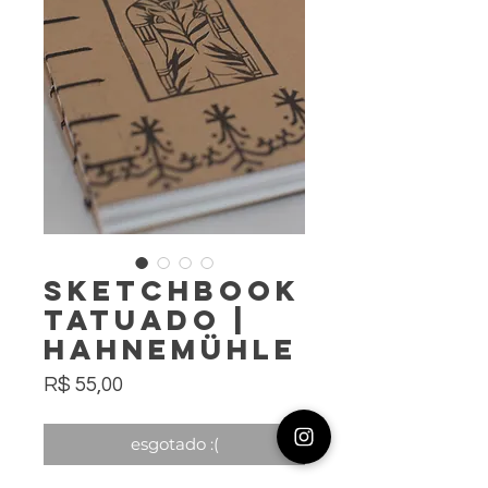
sketchbook
tatuado |
hahnemühle
Preço
R$ 55,00
esgotado :(