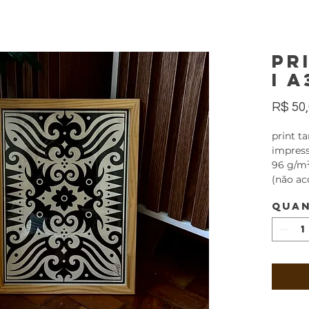
pr
I A
R$ 50
print 
impres
96 g/m
(não a
Quan