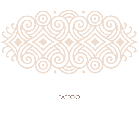
LÍVIA MACIEIRA
TATTOO
INÍCIO
LOJA
TATTOO
SOBRE
CONTATO