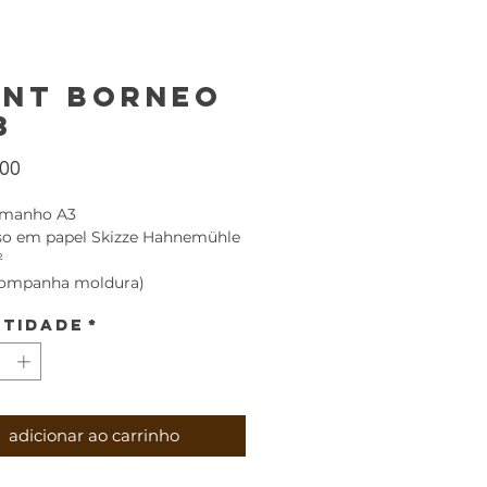
int borneo
3
Preço
,00
tamanho A3
so em papel Skizze Hahnemühle
²
companha moldura)
tidade
*
adicionar ao carrinho