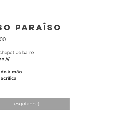
so paraíso
Preço
,00
chepot de barro
o ///
tado à mão
 acrílica
esgotado :(