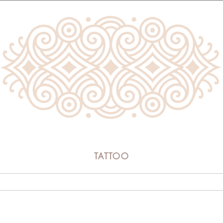
LÍVIA MACIEIRA
TATTOO
INÍCIO
LOJA
TATTOO
SOBRE
CONTATO