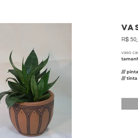
va
R$ 50
vaso ca
tamanh
/// pin
/// tinta